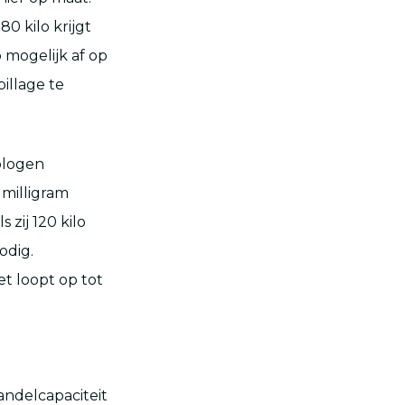
80 kilo krijgt
 mogelijk af op
pillage te
ologen
milligram
 zij 120 kilo
odig.
et loopt op tot
andelcapaciteit