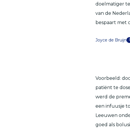
doelmatiger te
van de Nederla
bespaart met d
Joyce de Bruijn
Voorbeeld: doo
patiënt te dos
werd de premed
een infuusje t
Leeuwen onderz
goed als bolus