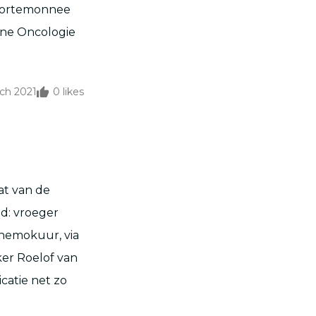
 portemonnee
rne Oncologie
ch 2021
0
likes
at van de
d: vroeger
chemokuur, via
er Roelof van
catie net zo