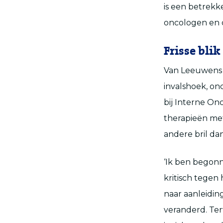
is een betrekke
oncologen en 
Frisse blik
Van Leeuwens o
invalshoek, on
bij Interne O
therapieën met
andere bril da
‘Ik ben begon
kritisch tegen
naar aanleidin
veranderd. Terw