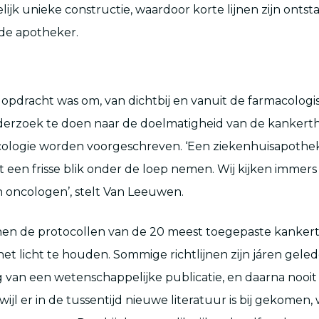
lijk unieke constructie, waardoor korte lijnen zijn onts
de apotheker.
pdracht was om, van dichtbij en vanuit de farmacologi
derzoek te doen naar de doelmatigheid van de kankerth
ncologie worden voorgeschreven. ‘Een ziekenhuisapothe
 een frisse blik onder de loep nemen. Wij kijken immer
n oncologen’, stelt Van Leeuwen.
nen de protocollen van de 20 meest toegepaste kanker
 het licht te houden. Sommige richtlijnen zijn járen gel
g van een wetenschappelijke publicatie, en daarna nooi
ijl er in de tussentijd nieuwe literatuur is bij gekomen