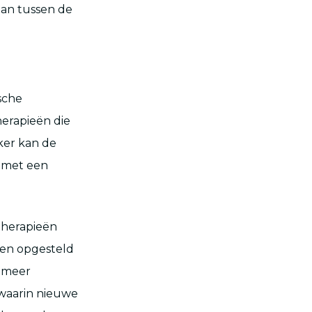
taan tussen de
sche
erapieën die
ker kan de
s met een
therapieën
eden opgesteld
t meer
, waarin nieuwe