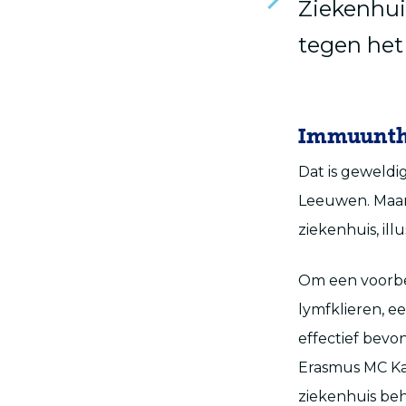
Ziekenhui
tegen het
Immuunth
Dat is geweldig
Leeuwen. Maar
ziekenhuis, ill
Om een voorbe
lymfklieren, e
effectief bevo
Erasmus MC Kan
ziekenhuis beh