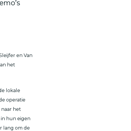
hemo’s
Sleijfer en Van
an het
e lokale
de operatie
n naar het
 in hun eigen
ar lang om de