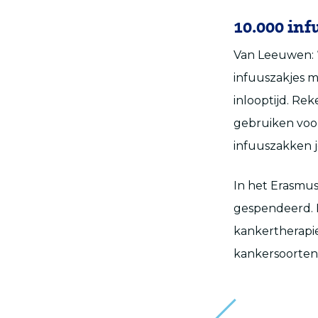
10.000 inf
Van Leeuwen: ‘
infuuszakjes 
inlooptijd. Re
gebruiken voor
infuuszakken je
In het Erasmus
gespendeerd. E
kankertherapie
kankersoorten