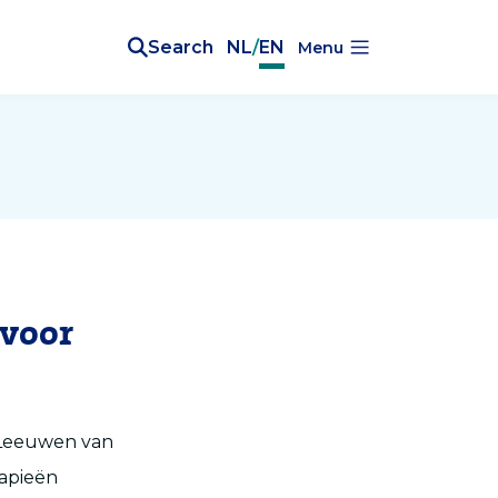
Search
NL
/
EN
Menu
 voor
n Leeuwen van
apieën