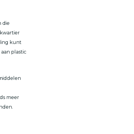
 die
kwartier
ling kunt
aan plastic
smiddelen
eds meer
nden.