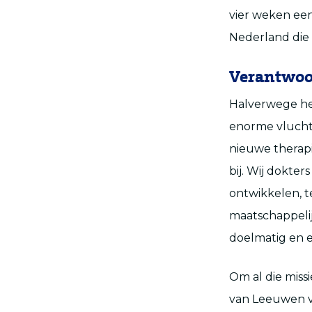
vier weken ee
Nederland die
Verantwoo
Halverwege he
enorme vlucht,
nieuwe therapi
bij. Wij dokte
ontwikkelen, t
maatschappelij
doelmatig en ef
Om al die miss
van Leeuwen vi