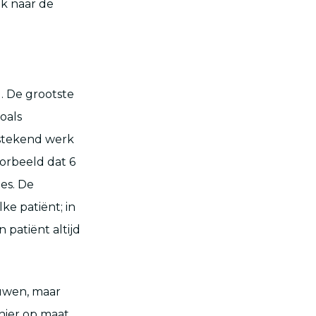
ek naar de
. De grootste
oals
stekend werk
oorbeeld dat 6
ies. De
ke patiënt; in
 patiënt altijd
euwen, maar
ier op maat.