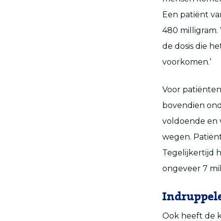
Een patiënt van
480 milligram.
de dosis die he
voorkomen.’
Voor patiënte
bovendien onde
voldoende en ve
wegen. Patiënt
Tegelijkertijd
ongeveer 7 milj
Indruppel
Ook heeft de k