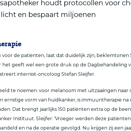
sapotheker houdt protocollen voor c
 licht en bespaart miljoenen
erapie
 voor de patiënten, laat dat duidelijk zijn, beklemtonen 
 het geeft wel een grote druk op de Dagbehandeling v
ustreert internist-oncoloog Stefan Sleijfer.
eld te noemen: voor melanoom met uitzaaiingen naar d
en ernstige vorm van huidkanker, is immuuntherapie na 
nden. Dat brengt jaarlijks 150 patiënten extra op de bee
ker Instituut. Sleijfer: ‘Vroeger werden deze patiënten
andeld en na de operatie gevolgd. Nu krijgen zij een ja