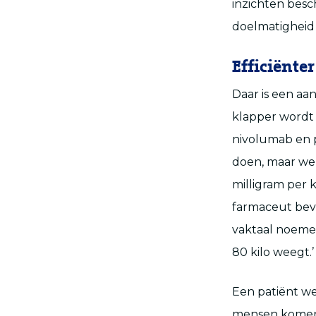
inzichten besc
doelmatigheid
Efficiënte
Daar is een aa
klapper wordt
nivolumab en 
doen, maar wel
milligram per k
farmaceut beve
vaktaal noemen 
80 kilo weegt.’
Een patiënt w
mensen komen 