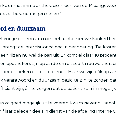
n kuur met immuuntherapie in één van de 14 aangeweze
 deze therapie mogen geven.’
rd en duurzaam
t vorige decennium nam het aantal nieuwe kankerther
 brengt de internist-oncoloog in herinnering. ‘De kosten
eën rijzen nu wel de pan uit. Er komt elk jaar 10 procen
rs en apothekers zijn op aarde om dit soort nieuwe therap
e onderzoeken en toe te dienen. Maar we zijn óók op a
k verantwoord en duurzaam bezig te zijn, te zorgen da
ficiënt zijn, én te zorgen dat de patiënt zo min mogelijk
ies zo goed mogelijk uit te voeren, kwam ziekenhuisapo
jf jaar geleden deels in dienst van de afdeling Interne 