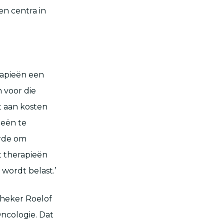
n centra in
apieën een
 voor die
t aan kosten
ieën te
arde om
t therapieën
 wordt belast.’
theker Roelof
Oncologie. Dat