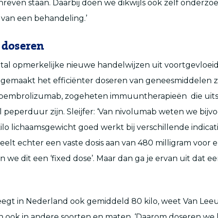
hreven staan. Daarbij doen we dikwijls ook zelf onderzo
 van een behandeling.’
r doseren
ntal opmerkelijke nieuwe handelwijzen uit voortgevloeid
 gemaakt het efficiënter doseren van geneesmiddelen z
pembrolizumab, zogeheten immuuntherapieën die uit
 peperduur zijn. Sleijfer: ‘Van nivolumab weten we bijv
ilo lichaamsgewicht goed werkt bij verschillende indicat
elt echter een vaste dosis aan van 480 milligram voor el
we dit een ‘fixed dose’. Maar dan ga je ervan uit dat een
eegt in Nederland ook gemiddeld 80 kilo, weet Van Le
ook in andere soorten en maten. ‘Daarom doseren we h