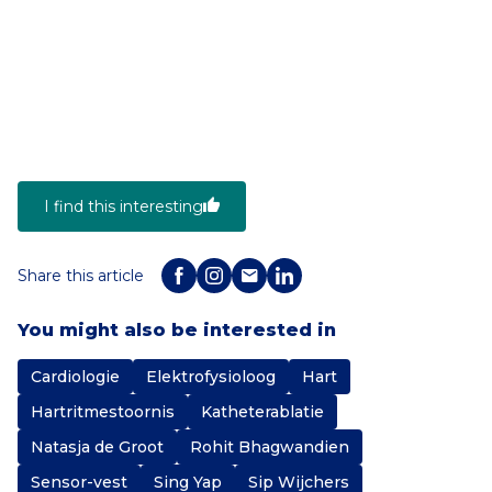
I find this interesting
Share this article
You might also be interested in
Cardiologie
Elektrofysioloog
Hart
Hartritmestoornis
Katheterablatie
Natasja de Groot
Rohit Bhagwandien
Sensor-vest
Sing Yap
Sip Wijchers