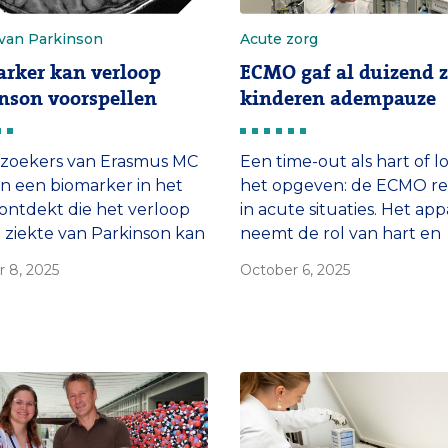
 van Parkinson
Acute zorg
rker kan verloop
ECMO gaf al duizend z
nson voorspellen
kinderen adempauze
zoekers van Erasmus MC
Een time-out als hart of 
 een biomarker in het
het opgeven: de ECMO rek
ontdekt die het verloop
in acute situaties. Het app
 ziekte van Parkinson kan
neemt de rol van hart en
ellen. ‘Als men nu al weet
longen op zich en geeft 
 8, 2025
October 6, 2025
nstig de ziekte over drie
patiënt daarmee tijd om t
al zijn, kunnen artsen en
herstellen. Eind septemb
ten veel gerichter een
voerde Erasmus MC de
eling plannen.’
duizendste ECMO-behand
bij kinderen uit.