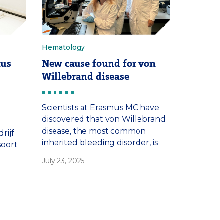
op de […]
Hematology
mus
New cause found for von
Willebrand disease
Scientists at Erasmus MC have
discovered that von Willebrand
disease, the most common
rijf
inherited bleeding disorder, is
soort
not always caused by a genetic
July 23, 2025
defect in the von Willebrand
factor gene. Defects in the
iseerd
mechanisms that control
 voor
secretion of this hemostatic
protein can also cause von