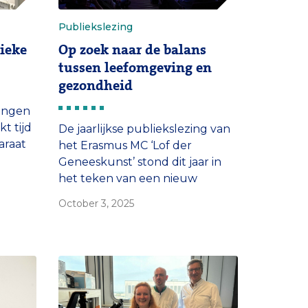
Publiekslezing
ieke
Op zoek naar de balans
tussen leefomgeving en
gezondheid
longen
t tijd
De jaarlijkse publiekslezing van
araat
het Erasmus MC ‘Lof der
Geneeskunst’ stond dit jaar in
de
het teken van een nieuw
e
onderzoeksgebied: Planetary
October 3, 2025
er
Health. Sprekers Marjolein van
Esch, Jasper Been en Erik van
eling
Raaij deelden hun kennis over
hitte in de stad, de risico’s
hiervan op onze gezondheid,
maar ook de impact van de zorg