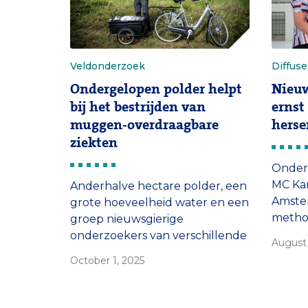
Veldonderzoek
Diffus
Ondergelopen polder helpt
Nieu
bij het bestrijden van
ernst
muggen-overdraagbare
herse
ziekten
Onder
MC Kan
Anderhalve hectare polder, een
Amste
grote hoeveelheid water en een
metho
groep nieuwsgierige
artsen
onderzoekers van verschillende
August 
ernsti
universiteiten en
October 1, 2025
hersen
wetenschappelijke
kunne
achtergronden. Dit zijn de
progno
benodigdheden voor het