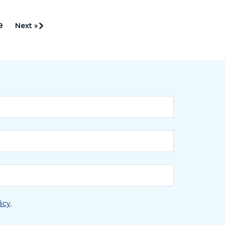
Willebrand disease, they show.
9
Next »
licy
.