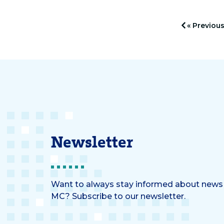
behan
beantwoorden van de vraag:
hun pa
hoe beïnvloeden
« Previou
waterbergingen de natuur, de
dieren en onze gezondheid?
Newsletter
Want to always stay informed about news
MC? Subscribe to our newsletter.