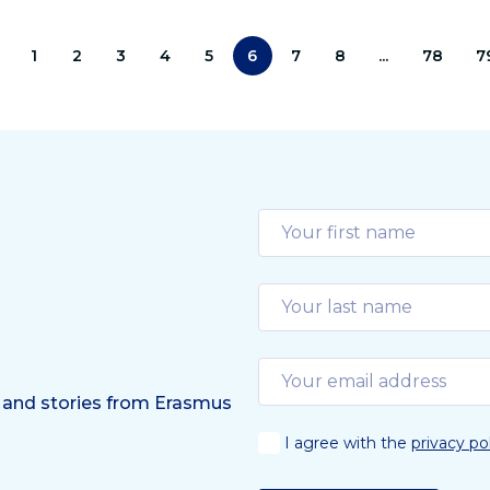
delkeuzes maken voor
tiënten.
s
1
2
3
4
5
6
7
8
...
78
7
 and stories from Erasmus
I agree with the
privacy po