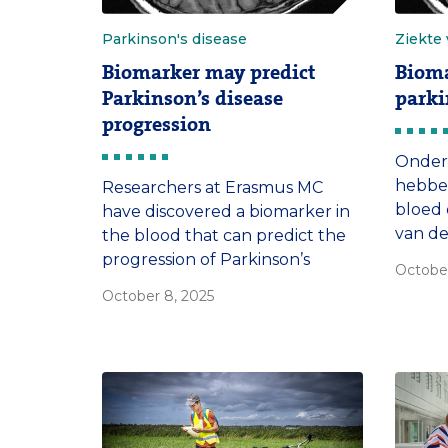
Parkinson's disease
Ziekte
Biomarker may predict
Bioma
Parkinson’s disease
parki
progression
Onder
hebben
Researchers at Erasmus MC
bloed 
have discovered a biomarker in
van de
the blood that can predict the
voorsp
progression of Parkinson’s
October
hoe er
disease. ‘Knowing how severe
October 8, 2025
jaar z
the disease will be in three years
patiën
allows doctors to plan
behand
treatment much more
precisely. ’