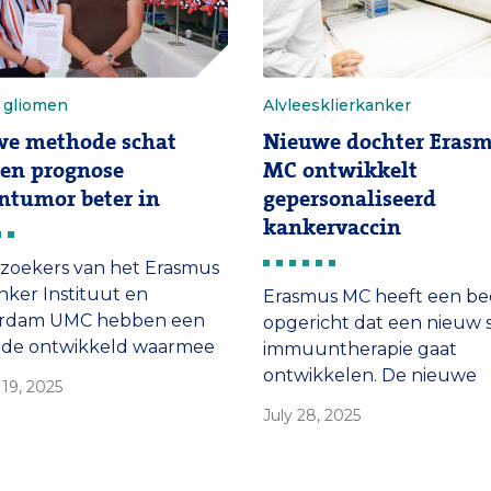
e gliomen
Alvleesklierkanker
we methode schat
Nieuwe dochter Eras
 en prognose
MC ontwikkelt
ntumor beter in
gepersonaliseerd
kankervaccin
zoekers van het Erasmus
ker Instituut en
Erasmus MC heeft een bed
rdam UMC hebben een
opgericht dat een nieuw 
de ontwikkeld waarmee
immuuntherapie gaat
 beter kunnen zien hoe
ontwikkelen. De nieuwe
19, 2025
g een bepaald type
therapie – een gepersonal
July 28, 2025
tumor is. Daardoor
kankervaccin – is bedoeld
n de artsen betere
patiënten met
ses stellen en betere
alvleesklierkanker.