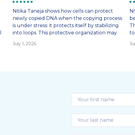
Nitika Taneja shows how cells can protect
Ni
newly copied DNA when the copying process
be
is under stress: it protects itself by stabilizing
Th
l
into loops. This protective organization may
to
also help explain how tumor cells tolerate
la
July 1, 2026
Ju
stress caused by chemotherapy. ‘When DNA
‘S
is under stress, it doesn’t just get repaired, it
re
h.
hides inside protective loops.’