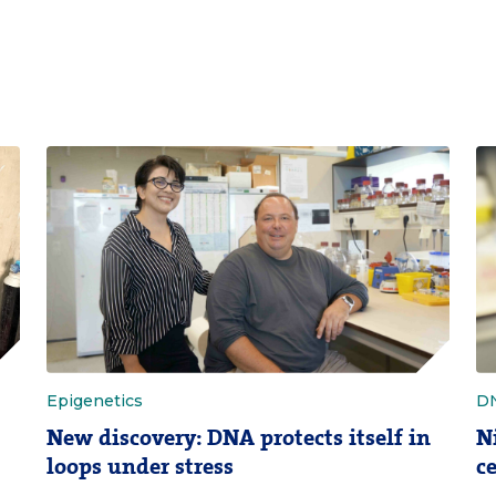
Epigenetics
D
New discovery: DNA protects itself in
N
loops under stress
c