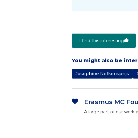
I find this interesting
You might also be inte
Josephine Nefkensprijs
Erasmus MC Fou
A large part of our work