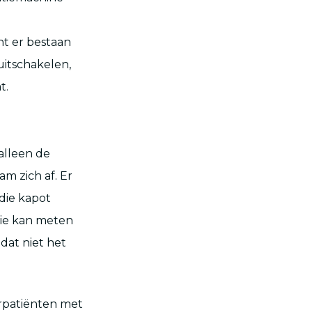
nt er bestaan
itschakelen,
t.
alleen de
m zich af. Er
die kapot
die kan meten
dat niet het
erpatiënten met