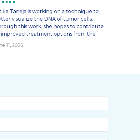
tika Taneja is working on a technique to
tter visualize the DNA of tumor cells.
rough this work, she hopes to contribute
 improved treatment options from the
boratory for people with cancer.
ne 11, 2026
ometimes half of the patients do not
spond to a treatment.’