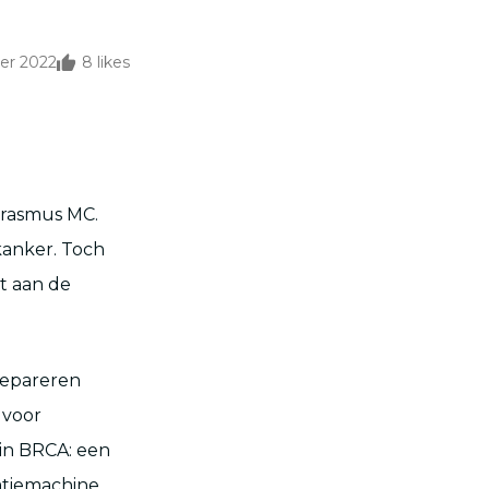
er 2022
8
likes
Erasmus MC.
kanker. Toch
t aan de
repareren
 voor
 in BRCA: een
atiemachine