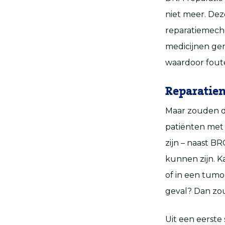
niet meer. De
reparatiemecha
medicijnen ge
waardoor fout
Reparatie
Maar zouden d
patiënten met 
zijn – naast B
kunnen zijn. K
of in een tumo
geval? Dan zo
Uit een eerste