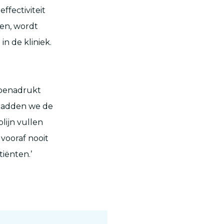
fectiviteit
en, wordt
in de kliniek.
 benadrukt
 hadden we de
plijn vullen
vooraf nooit
iënten.’