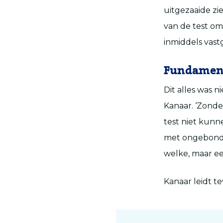
uitgezaaide zi
van de test o
inmiddels vastg
Fundamente
Dit alles was
Kanaar. ‘Zond
test niet kunne
met ongebonde
welke, maar ee
Kanaar leidt t