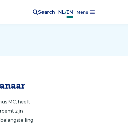
Search
NL
/
EN
Menu
Kanaar
mus MC, heeft
roemt zijn
belangstelling