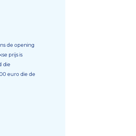
dens de opening
e prijs is
d die
000 euro die de