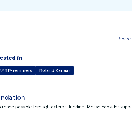
Share 
rested in
PARP-remmers
Roland Kanaar
ndation
 is made possible through external funding. Please consider supp