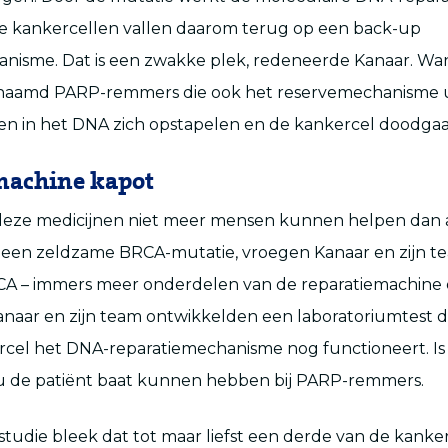
ze kankercellen vallen daarom terug op een back-up
nisme. Dat is een zwakke plek, redeneerde Kanaar. Wa
naamd PARP-remmers die ook het reservemechanisme u
en in het DNA zich opstapelen en de kankercel doodgaa
machine kapot
eze medicijnen niet meer mensen kunnen helpen dan 
een zeldzame BRCA-mutatie, vroegen Kanaar en zijn tea
RCA – immers meer onderdelen van de reparatiemachine 
anaar en zijn team ontwikkelden een laboratoriumtest 
rcel het DNA-reparatiemechanisme nog functioneert. Is 
u de patiënt baat kunnen hebben bij PARP-remmers.
 studie bleek dat tot maar liefst een derde van de kank