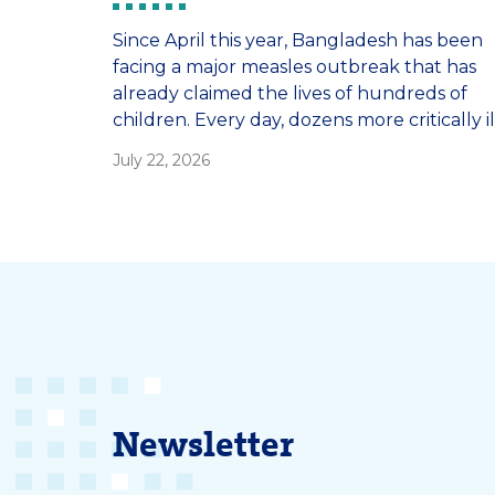
Since April this year, Bangladesh has been
facing a major measles outbreak that has
already claimed the lives of hundreds of
children. Every day, dozens more critically il
children are admitted to the hospital.
July 22, 2026
Researchers from Erasmus MC are closely
monitoring the outbreak and conducting
joint research with colleagues in Banglades
Newsletter