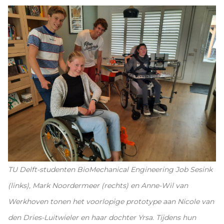
TU Delft-studenten BioMechanical Engineering Job Sesink
(links), Mark Noordermeer (rechts) en Anne-Wil van
Werkhoven tonen het voorlopige prototype aan Nicole van
den Dries-Luitwieler en haar dochter Yrsa. Tijdens hun